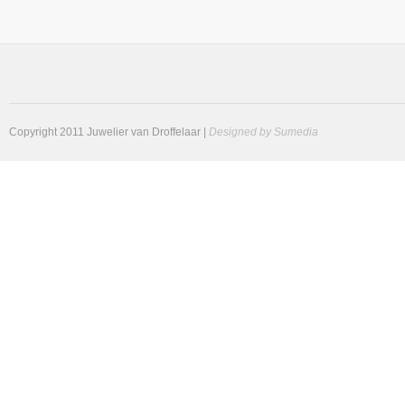
Copyright 2011 Juwelier van Droffelaar |
Designed by Sumedia